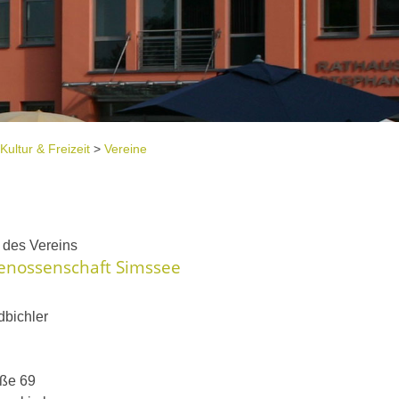
Kultur & Freizeit
>
Vereine
e
t des Vereins
genossenschaft Simssee
bichler
aße 69