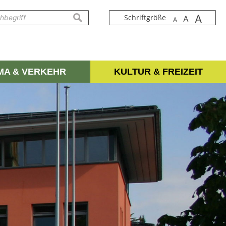
A
suchen
Schriftgröße
A
A
IMA & VERKEHR
KULTUR & FREIZEIT