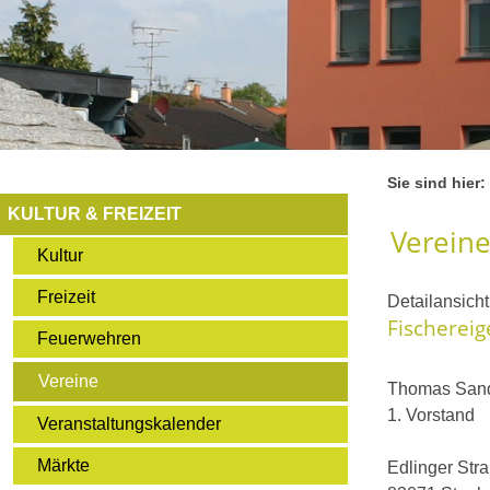
Sie sind hier:
KULTUR & FREIZEIT
Verein
Kultur
Freizeit
Detailansich
Fischerei
Feuerwehren
Vereine
Thomas Sand
1. Vorstand
Veranstaltungskalender
Märkte
Edlinger Str