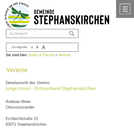
Zum Inhalt
,
zur Navigation
oder
zur Startseite
springen.
chließen
M
suchen
A
A
Schriftgröße
A
Sie sind hier:
Kultur & Freizeit
>
Vereine
Vereine
Detailansicht des Vereins
Junge Union - Ortsverband Stephanskirchen
Andreas Meier
Ortsvorsitzender
Eichbichlstraße 21
83071 Stephanskirchen