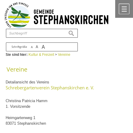
Zum Inhalt
,
zur Navigation
oder
zur Startseite
springen.
chließen
M
suchen
A
A
Schriftgröße
A
Sie sind hier:
Kultur & Freizeit
>
Vereine
Vereine
Detailansicht des Vereins
Schrebergartenverein Stephanskirchen e. V.
Christina Patricia Hamm
1. Vorsitzende
Heimgartenweg 1
83071 Stephanskirchen