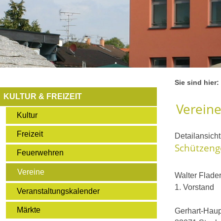
Sie sind hier:
KULTUR & FREIZEIT
Verein
Kultur
Freizeit
Detailansich
Schützeng
Feuerwehren
Vereine
Walter Flade
1. Vorstand
Veranstaltungskalender
Märkte
Gerhart-Hau