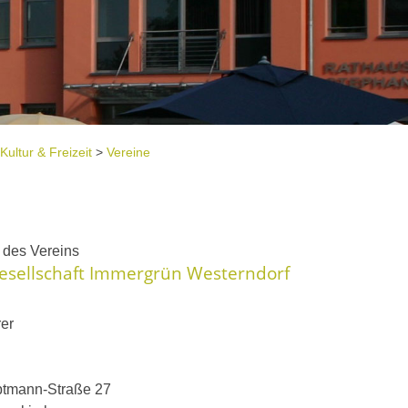
Kultur & Freizeit
>
Vereine
e
t des Vereins
esellschaft Immergrün Westerndorf
rer
ptmann-Straße 27