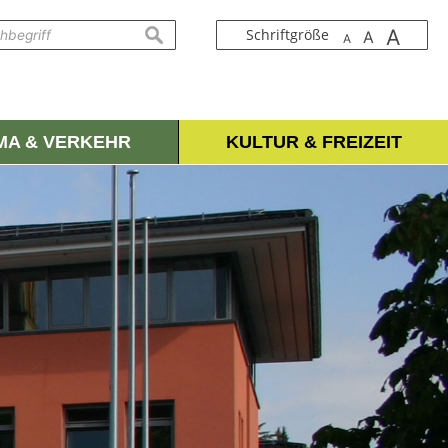
A
suchen
Schriftgröße
A
A
IMA & VERKEHR
KULTUR & FREIZEIT