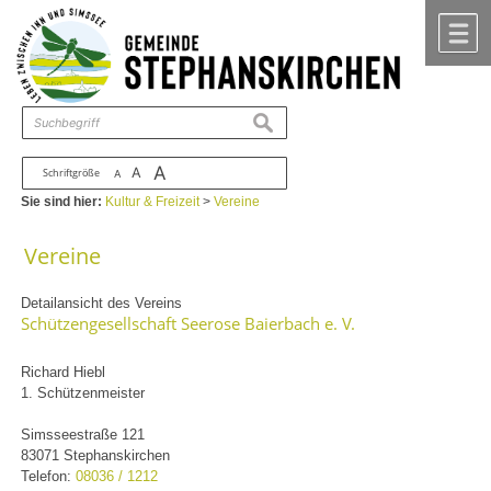
Zum Inhalt
,
zur Navigation
oder
zur Startseite
springen.
chließen
M
suchen
A
A
Schriftgröße
A
Sie sind hier:
Kultur & Freizeit
>
Vereine
Vereine
Detailansicht des Vereins
Schützengesellschaft Seerose Baierbach e. V.
Richard Hiebl
1. Schützenmeister
Simsseestraße 121
83071 Stephanskirchen
Telefon:
08036 / 1212