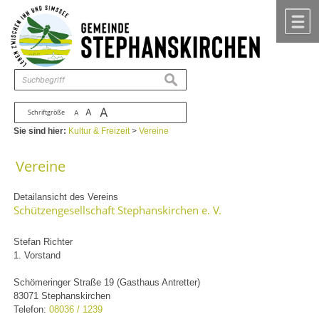
Zum Inhalt
,
zur Navigation
oder
zur Startseite
springen.
chließen
M
suchen
A
A
Schriftgröße
A
Sie sind hier:
Kultur & Freizeit
>
Vereine
Vereine
Detailansicht des Vereins
Schützengesellschaft Stephanskirchen e. V.
Stefan Richter
1. Vorstand
Schömeringer Straße 19 (Gasthaus Antretter)
83071 Stephanskirchen
Telefon:
08036 / 1239