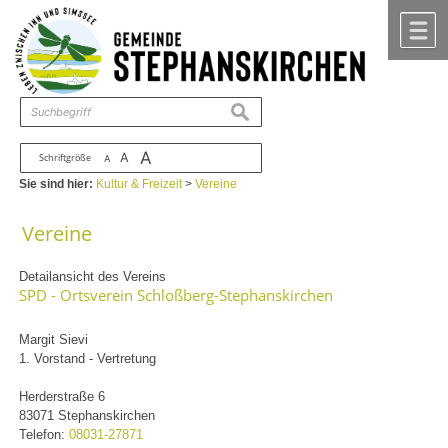
Zum Inhalt
,
zur Navigation
oder
zur Startseite
springen.
chließen
M
suchen
A
A
Schriftgröße
A
Sie sind hier:
Kultur & Freizeit
>
Vereine
Vereine
Detailansicht des Vereins
SPD - Ortsverein Schloßberg-Stephanskirchen
Margit Sievi
1. Vorstand - Vertretung
Herderstraße 6
83071 Stephanskirchen
Telefon:
08031-27871