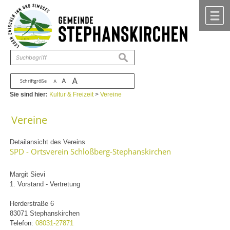
Zum Inhalt
,
zur Navigation
oder
zur Startseite
springen.
chließen
M
suchen
A
A
Schriftgröße
A
Sie sind hier:
Kultur & Freizeit
>
Vereine
Vereine
Detailansicht des Vereins
SPD - Ortsverein Schloßberg-Stephanskirchen
Margit Sievi
1. Vorstand - Vertretung
Herderstraße 6
83071 Stephanskirchen
Telefon:
08031-27871