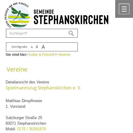
Zum Inhalt
,
zur Navigation
oder
zur Startseite
springen.
chließen
M
suchen
A
A
Schriftgröße
A
Sie sind hier:
Kultur & Freizeit
>
Vereine
Vereine
Detailansicht des Vereins
Spielmannszug Stephanskirchen e. V.
Matthias Dimpflmeier
1. Vorstand
Salzburger Straße 25
83071 Stephanskirchen
Mobil:
0176 / 36391878