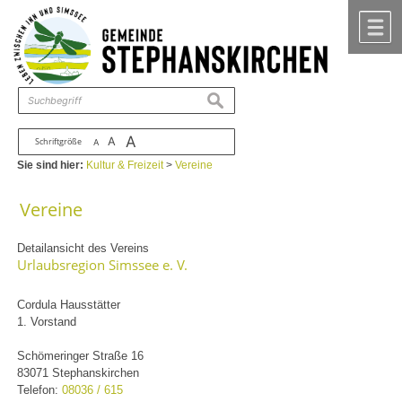
Zum Inhalt
,
zur Navigation
oder
zur Startseite
springen.
chließen
M
suchen
A
A
Schriftgröße
A
Sie sind hier:
Kultur & Freizeit
>
Vereine
Vereine
Detailansicht des Vereins
Urlaubsregion Simssee e. V.
Cordula Hausstätter
1. Vorstand
Schömeringer Straße 16
83071 Stephanskirchen
Telefon:
08036 / 615