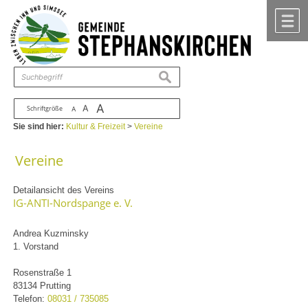
Zum Inhalt
,
zur Navigation
oder
zur Startseite
springen.
chließen
M
suchen
A
A
Schriftgröße
A
Sie sind hier:
Kultur & Freizeit
>
Vereine
Vereine
Detailansicht des Vereins
IG-ANTI-Nordspange e. V.
Andrea Kuzminsky
1. Vorstand
Rosenstraße 1
83134 Prutting
Telefon:
08031 / 735085