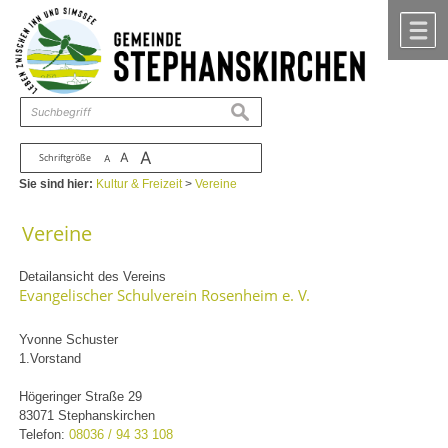
Zum Inhalt
,
zur Navigation
oder
zur Startseite
springen.
chließen
M
suchen
A
A
Schriftgröße
A
Sie sind hier:
Kultur & Freizeit
>
Vereine
Vereine
Detailansicht des Vereins
Evangelischer Schulverein Rosenheim e. V.
Yvonne Schuster
1.Vorstand
Högeringer Straße 29
83071 Stephanskirchen
Telefon:
08036 / 94 33 108