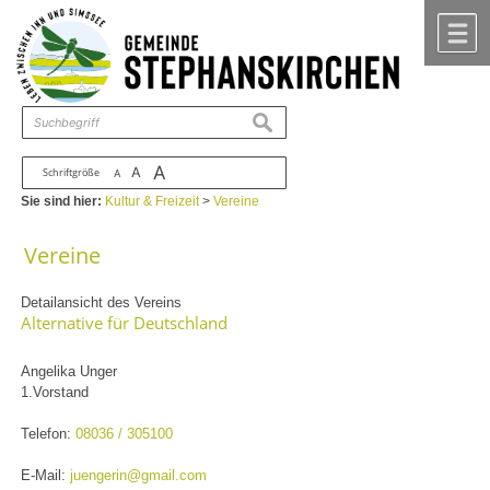
Zum Inhalt
,
zur Navigation
oder
zur Startseite
springen.
chließen
M
suchen
A
A
Schriftgröße
A
Sie sind hier:
Kultur & Freizeit
>
Vereine
Vereine
Detailansicht des Vereins
Alternative für Deutschland
Angelika Unger
1.Vorstand
Telefon:
08036 / 305100
E-Mail:
juengerin@gmail.com