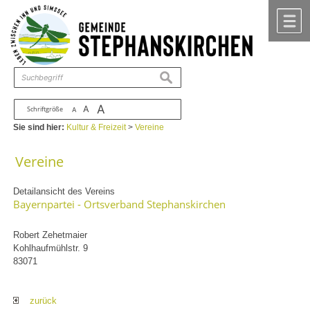
Zum Inhalt
,
zur Navigation
oder
zur Startseite
springen.
chließen
M
suchen
A
A
Schriftgröße
A
Sie sind hier:
Kultur & Freizeit
>
Vereine
Vereine
Detailansicht des Vereins
Bayernpartei - Ortsverband Stephanskirchen
Robert Zehetmaier
Kohlhaufmühlstr. 9
83071
zurück