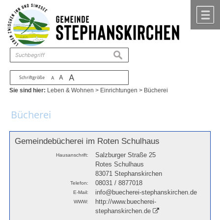
Zum Inhalt
,
zur Navigation
oder
zur Startseite
springen.
chließen
M
suchen
A
A
Schriftgröße
A
Sie sind hier:
Leben & Wohnen
>
Einrichtungen
>
Bücherei
Bücherei
Gemeindebücherei im Roten Schulhaus
Salzburger Straße 25
Hausanschrift:
Rotes Schulhaus
83071 Stephanskirchen
08031 / 8877018
Telefon:
info@buecherei-stephanskirchen.de
E-Mail:
http://www.buecherei-
WWW:
stephanskirchen.de