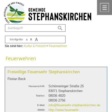
Zum Inhalt
,
zur Navigation
oder
zur Startseite
springen.
chließen
M
suchen
A
A
Schriftgröße
A
Sie sind hier:
Kultur & Freizeit
>
Feuerwehren
Feuerwehren
Freiwillige Feuerwehr Stephanskirchen
Florian Beck
Schömeringer Straße 25
Hausanschrift:
83071 Stephanskirchen
08036 4820
Telefon:
08036 2756
info@feuerwehr-stephanskirchen.de
E-Mail:
http://www.feuerwehr-
WWW: