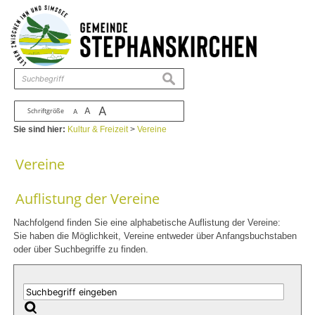
Zum Inhalt
,
zur Navigation
oder
zur Startseite
springen.
chließen
suchen
A
A
Schriftgröße
A
Sie sind hier:
Kultur & Freizeit
>
Vereine
Vereine
Auflistung der Vereine
Nachfolgend finden Sie eine alphabetische Auflistung der Vereine:
Sie haben die Möglichkeit, Vereine entweder über Anfangsbuchstaben
oder über Suchbegriffe zu finden.