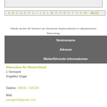
A
B
C
D
E
F
G
I
J
K
L
M
O
P
R
S
T
U
V
W
ALLE
Tabelle mit den 66 Vereinen der Gemeinde Stephanskirchen in alphabetischer
Reihenfolge
Vereinsname
Adresse
Weiterführende Informationen
Alternative für Deutschland
1.Vorstand
Angelika Unger
Telefon:
08036 / 305100
Mail:
juengerin@gmail.com