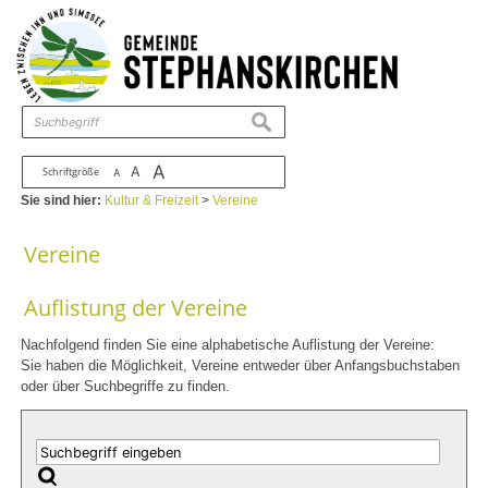
Zum Inhalt
,
zur Navigation
oder
zur Startseite
springen.
chließen
suchen
A
A
Schriftgröße
A
Sie sind hier:
Kultur & Freizeit
>
Vereine
Vereine
Auflistung der Vereine
Nachfolgend finden Sie eine alphabetische Auflistung der Vereine:
Sie haben die Möglichkeit, Vereine entweder über Anfangsbuchstaben
oder über Suchbegriffe zu finden.