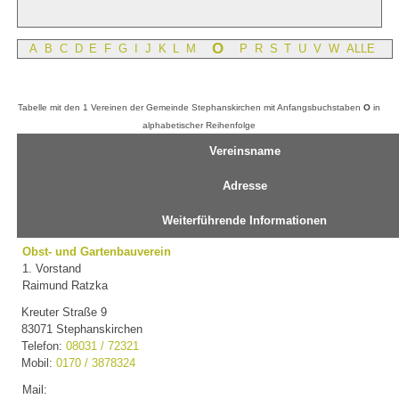
O
A
B
C
D
E
F
G
I
J
K
L
M
P
R
S
T
U
V
W
ALLE
Tabelle mit den 1 Vereinen der Gemeinde Stephanskirchen mit Anfangsbuchstaben
O
in
alphabetischer Reihenfolge
Vereinsname
Adresse
Weiterführende Informationen
Obst- und Gartenbauverein
1. Vorstand
Raimund Ratzka
Kreuter Straße 9
83071 Stephanskirchen
Telefon:
08031 / 72321
Mobil:
0170 / 3878324
Mail: