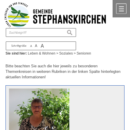
Zum Inhalt
,
zur Navigation
oder
zur Startseite
springen.
chließen
M
suchen
A
A
Schriftgröße
A
Sie sind hier:
Leben & Wohnen
>
Soziales
>
Senioren
Bitte beachten Sie auch die hier jeweils zu besonderen
Themenkreisen in weiteren Rubriken in der linken Spalte hinterlegten
aktuellen Informationen!