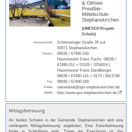
& Otfried-
Preußler-
Mittelschule
Stephanskirchen
(UNESCO-Projekt-
Schule)
Schömeringer Straße 35 a-d
Hausanschrift:
83071 Stephanskirchen
08036 / 67490-100
Telefon:
Hausmeister Franz Fuchs: 08036 /
67490-151 + 01520 / 3256916 |
Hausmeister Franz Dandlberger:
08036 / 67490-141 + 0173 / 8913798
08036 / 67490-199
Fax:
sekretariat@ops-stephanskirchen.de
E-Mail:
http://www.ops-stephanskirchen.de
WWW:
Mittagsbetreuung
An beiden Schulen in der Gemeinde Stephanskichen wird eine
verlängerte Mittagsbetreuung angeboten. Eine Ferienbetreuung
findet in Schloßberg statt. Träger der Einrichtung ist das