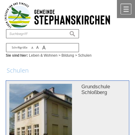
Zum Inhalt
,
zur Navigation
oder
zur Startseite
springen.
chließen
M
suchen
A
A
Schriftgröße
A
Sie sind hier:
Leben & Wohnen
>
Bildung
>
Schulen
Schulen
Grundschule
Schloßberg