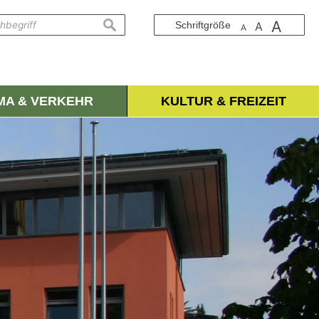
A
suchen
Schriftgröße
A
A
IMA & VERKEHR
KULTUR & FREIZEIT