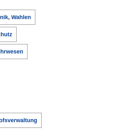
nik, Wahlen
chutz
ehrwesen
ofsverwaltung