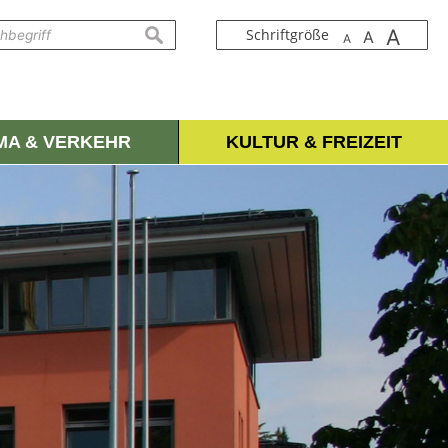
A
suchen
Schriftgröße
A
A
IMA & VERKEHR
KULTUR & FREIZEIT