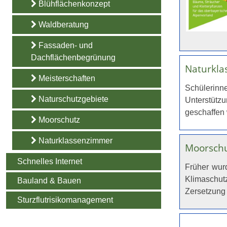
Blühflächenkonzept
Waldberatung
Fassaden- und
Dachflächenbegrünung
Naturkla
Meisterschaften
Schülerinn
Naturschutzgebiete
Unterstütz
geschaffen
Moorschutz
Naturklassenzimmer
Moorschu
Schnelles Internet
Früher wur
Klimaschutz
Bauland & Bauen
Zersetzung 
Sturzflutrisikomanagement