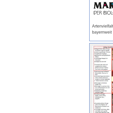
Artenvielf
bayernweit