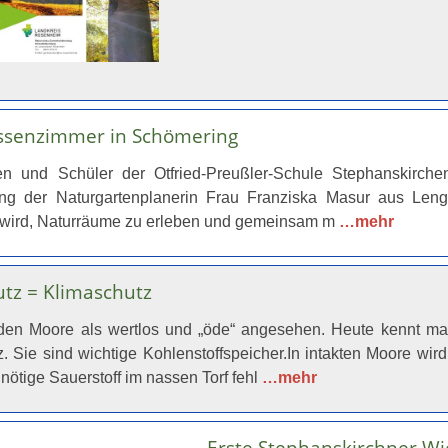
ssenzimmer in Schömering
en und Schüler der Otfried-Preußler-Schule Stephanskirchen
ung der Naturgartenplanerin Frau Franziska Masur aus Lenggr
 wird, Naturräume zu erleben und gemeinsam m
…mehr
tz = Klimaschutz
den Moore als wertlos und „öde“ angesehen. Heute kennt ma
. Sie sind wichtige Kohlenstoffspeicher.In intakten Moore wird
nötige Sauerstoff im nassen Torf fehl
…mehr
Erste Stephanskirchner Wi