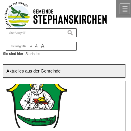
Zum Inhalt
,
zur Navigation
oder
zur Startseite
springen.
chließen
suchen
A
A
Schriftgröße
A
Sie sind hier:
Startseite
Aktuelles aus der Gemeinde