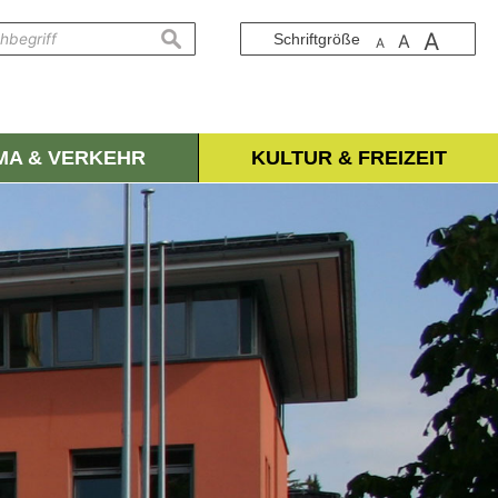
A
suchen
Schriftgröße
A
A
IMA & VERKEHR
KULTUR & FREIZEIT