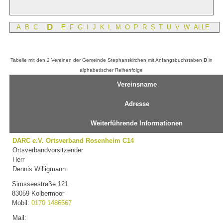
D
A
B
C
E
F
G
I
J
K
L
M
O
P
R
S
T
U
V
W
ALLE
Tabelle mit den 2 Vereinen der Gemeinde Stephanskirchen mit Anfangsbuchstaben
D
in
alphabetischer Reihenfolge
Vereinsname
Adresse
Weiterführende Informationen
DARC e.V. Ortsverband Rosenheim C14
Ortsverbandvorsitzender
Herr
Dennis Willigmann
Simsseestraße 121
83059 Kolbermoor
Mobil:
0170 1486667
Mail: