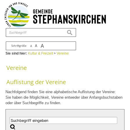
Zum Inhalt
,
zur Navigation
oder
zur Startseite
springen.
chließen
suchen
A
A
Schriftgröße
A
Sie sind hier:
Kultur & Freizeit
>
Vereine
Vereine
Auflistung der Vereine
Nachfolgend finden Sie eine alphabetische Auflistung der Vereine:
Sie haben die Möglichkeit, Vereine entweder über Anfangsbuchstaben
oder über Suchbegriffe zu finden.