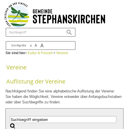
Zum Inhalt
,
zur Navigation
oder
zur Startseite
springen.
chließen
suchen
A
A
Schriftgröße
A
Sie sind hier:
Kultur & Freizeit
>
Vereine
Vereine
Auflistung der Vereine
Nachfolgend finden Sie eine alphabetische Auflistung der Vereine:
Sie haben die Möglichkeit, Vereine entweder über Anfangsbuchstaben
oder über Suchbegriffe zu finden.