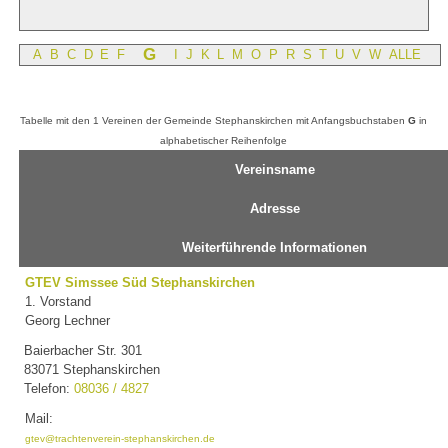
G
A
B
C
D
E
F
I
J
K
L
M
O
P
R
S
T
U
V
W
ALLE
Tabelle mit den 1 Vereinen der Gemeinde Stephanskirchen mit Anfangsbuchstaben
G
in
alphabetischer Reihenfolge
Vereinsname
Adresse
Weiterführende Informationen
GTEV Simssee Süd Stephanskirchen
1. Vorstand
Georg Lechner
Baierbacher Str. 301
83071 Stephanskirchen
Telefon:
08036 / 4827
Mail:
gtev@trachtenverein-stephanskirchen.de