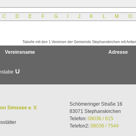
C
D
E
F
G
I
J
K
L
M
O
Tabelle mit den 1 Vereinen der Gemeinde Stephanskirchen mit Anf
Vereinsname
Adresse
U
hstabe
Schömeringer Straße 16
on Simssee e. V.
83071 Stephanskirchen
Telefon:
08036 / 615
sstätter
Telefon2:
08036 / 7544