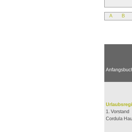
A
B
Anfangsbuc
Urlaubsregi
1. Vorstand
Cordula Hau