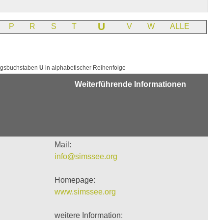
U
P
R
S
T
V
W
ALLE
angsbuchstaben
U
in alphabetischer Reihenfolge
Weiterführende Informationen
Mail:
info@simssee.org
Homepage:
www.simssee.org
weitere Information: