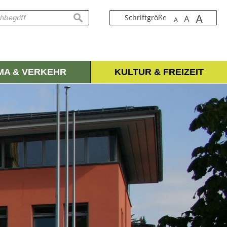
A
suchen
Schriftgröße
A
A
IMA & VERKEHR
KULTUR & FREIZEIT