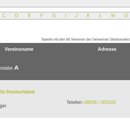
C
D
E
F
G
I
J
K
L
M
O
Tabelle mit den 66 Vereinen der Gemeinde Stephanskirc
Vereinsname
Adresse
A
hstabe
 für Deutschland
Telefon:
08036 / 305100
ger