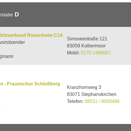
D
hstabe
Ortsverband Rosenheim C14
Simsseestraße 121
vorsitzender
83059 Kolbermoor
Mobil:
0170 1486667
igmann
en - Frauenchor Schloßberg
Kranzhornweg 3
83071 Stephanskirchen
Telefon:
08031 / 9008486
r