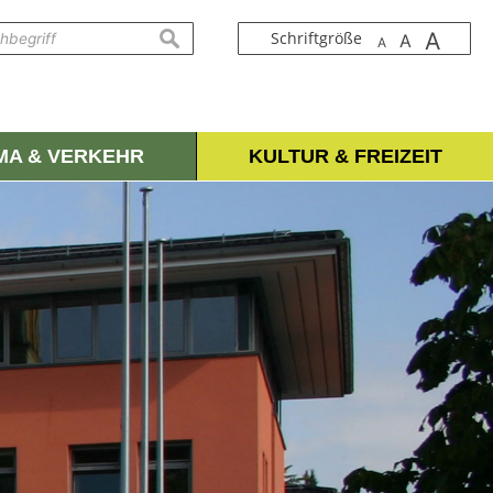
A
suchen
Schriftgröße
A
A
IMA & VERKEHR
KULTUR & FREIZEIT