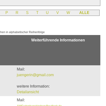
P
R
S
T
U
V
W
ALLE
hen in alphabetischer Reihenfolge
Weiterführende Informationen
Mail:
juengerin@gmail.com
weitere Information:
Detailansicht
Mail:
AWO.stephanskirchen@outlook.de