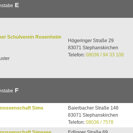
E
hstabe
her Schulverein Rosenheim
Högeringer Straße 29
83071 Stephanskirchen
Telefon:
08036 / 94 33 108
ster
F
hstabe
enossenschaft Sims
Baierbacher Straße 148
83071 Stephanskirchen
Telefon:
08036 / 7578
enossenschaft Simssee
Edlinger Straße 69