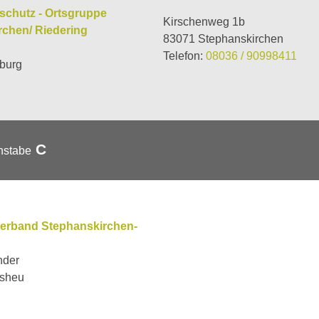
schutz - Ortsgruppe
Kirschenweg 1b
rchen/ Riedering
83071 Stephanskirchen
Telefon:
08036 / 90998411
burg
C
hstabe
verband Stephanskirchen-
nder
esheu