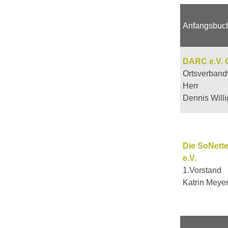
Anfangsbuc
DARC e.V. 
Ortsverband
Herr
Dennis Will
Die SoNett
e.V.
1.Vorstand
Katrin Meye