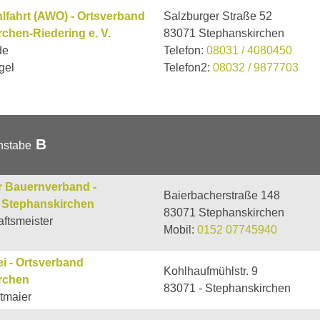
lfahrt (AWO) - Ortsverband
Salzburger Straße 52
chen-Riedering e. V.
83071 Stephanskirchen
de
Telefon:
08031 / 4080450
gel
Telefon2:
08032 / 9877703
B
hstabe
r Bauernverband -
Baierbacherstraße 148
 Stephanskirchen
83071 Stephanskirchen
ftsmeister
Mobil:
0152 07745940
i - Ortsverband
Kohlhaufmühlstr. 9
rchen
83071 - Stephanskirchen
tmaier