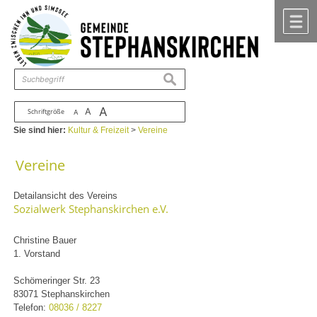
Zum Inhalt
,
zur Navigation
oder
zur Startseite
springen.
chließen
M
suchen
A
A
Schriftgröße
A
Sie sind hier:
Kultur & Freizeit
>
Vereine
Vereine
Detailansicht des Vereins
Sozialwerk Stephanskirchen e.V.
Christine Bauer
1. Vorstand
Schömeringer Str. 23
83071 Stephanskirchen
Telefon:
08036 / 8227