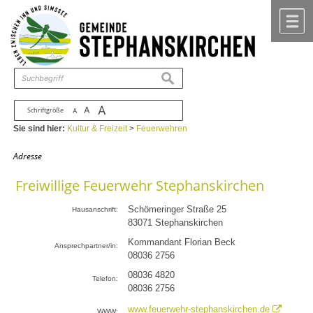
Zum Inhalt
,
zur Navigation
oder
zur Startseite
springen.
chließen
M
suchen
A
A
Schriftgröße
A
Sie sind hier:
Kultur & Freizeit
>
Feuerwehren
Adresse
Freiwillige Feuerwehr Stephanskirchen
Schömeringer Straße 25
Hausanschrift:
83071
Stephanskirchen
Kommandant Florian Beck
Ansprechpartner/in:
08036 2756
08036 4820
Telefon:
08036 2756
www.feuerwehr-stephanskirchen.de
WWW: