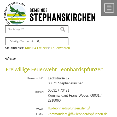
Zum Inhalt
,
zur Navigation
oder
zur Startseite
springen.
chließen
M
suchen
A
A
Schriftgröße
A
Sie sind hier:
Kultur & Freizeit
>
Feuerwehren
Adresse
Freiwillige Feuerwehr Leonhardspfunzen
Lackstraße 17
Hausanschrift:
83071
Stephanskirchen
08031 / 73421
Telefon:
Kommandant Franz Weber: 08031 /
2218060
ffw-leonhardspfunzen.de/
WWW:
kommandant@ffw-leonhardspfunzen.de
E-Mail: