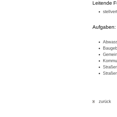
Leitende F
stellve
Aufgaben:
Abwass
Baugebi
Gemein
Kommun
Straße
Straßen
zurück