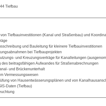
44 Tiefbau
 von Tiefbauinvestitionen (Kanal und Straßenbau) und Koordinat
träge
sschreibung und Bauleitung für kleinere Tiefbauinvestitionen
tungsabnahmen bei Tiefbauprojekten
utzungs- und Kreuzungsverträge für Kanalleitungen (ausgen
ng des beitragsfähigen Aufwandes für Straßenabrechnungen
Kanal- und Brückenunterhalt
g im Vermessungswesen
Prüfung von Hausentwässerungsplänen und von Kanalhausansch
GIS-Daten (Tiefbau)
euchtung