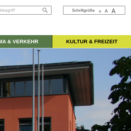
A
suchen
Schriftgröße
A
A
IMA & VERKEHR
KULTUR & FREIZEIT