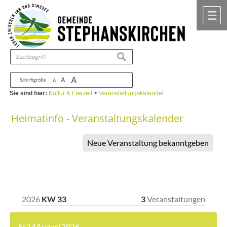
Zum Inhalt
,
zur Navigation
oder
zur Startseite
springen.
chließen
M
suchen
A
A
Schriftgröße
A
Sie sind hier:
Kultur & Freizeit
>
Veranstaltungskalender
Heimatinfo - Veranstaltungskalender