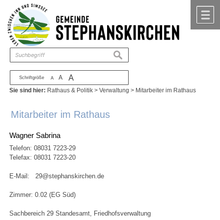
Zum Inhalt
,
zur Navigation
oder
zur Startseite
springen.
chließen
M
suchen
A
A
Schriftgröße
A
Sie sind hier:
Rathaus & Politik
>
Verwaltung
>
Mitarbeiter im Rathaus
Mitarbeiter im Rathaus
Wagner Sabrina
Telefon:
08031 7223-29
Telefax: 08031 7223-20
E-Mail:
29@stephanskirchen.de
Zimmer: 0.02 (EG Süd)
Sachbereich 29 Standesamt, Friedhofsverwaltung