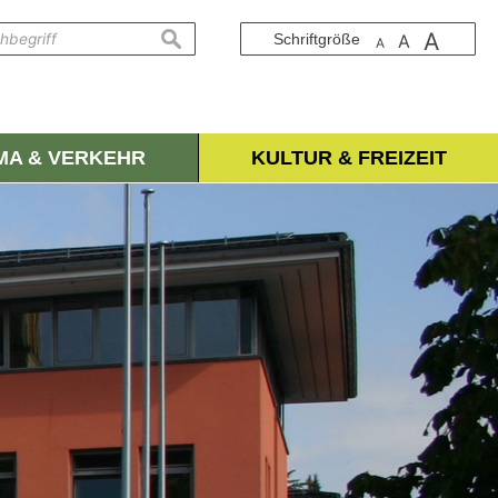
A
suchen
Schriftgröße
A
A
IMA & VERKEHR
KULTUR & FREIZEIT